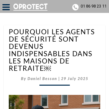
01 86 98 23 11
POURQUOI
POURQUOI LES AGENTS
LES
DE SÉCURITÉ SONT
AGENTS
DE
DEVENUS
SÉCURITÉ
INDISPENSABLES DANS
SONT
DEVENUS
LES MAISONS DE
INDISPENSABLES
RETRAITE￼
DANS
LES
By
Daniel Besson
MAISONS
|
29 July 2025
DE
RETRAITE
￼