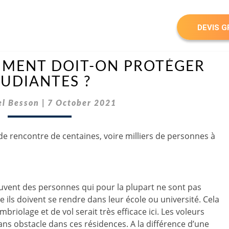
DEVIS G
POURQUOI
MENT DOIT-ON PROTÉGER
ET
TUDIANTES ?
COMMENT
DOIT-
el Besson
ON
|
7 October 2021
PROTÉGER
LES
RÉSIDENCES
 de rencontre de centaines, voire milliers de personnes à
ÉTUDIANTES
?
ouvent des personnes qui pour la plupart ne sont pas
ée ils doivent se rendre dans leur école ou université. Cela
olage et de vol serait très efficace ici. Les voleurs
ans obstacle dans ces résidences. A la différence d’une