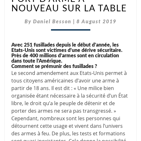
:
NOUVEAU SUR LA TABLE
LA
QUESTION
By
Daniel Besson
DU
|
8 August 2019
PORT
D’ARME
À
Avec 251 fusillades depuis le début d’année, les
NOUVEAU
Etats-Unis sont victimes d’une dérive sécuritaire.
SUR
Près de 400 millions d’armes sont en circulation
LA
dans toute l’Amérique.
TABLE
Comment se prémunir des fusillades ?
Le second amendement aux Etats-Unis permet à
tous citoyens américaines d’avoir une arme à
partir de 18 ans. Il est dit : « Une milice bien
organisée étant nécessaire à la sécurité d’un État
libre, le droit qu’a le peuple de détenir et de
porter des armes ne sera pas transgressé. »
Cependant, nombreux sont les personnes qui
détournent cette usage et vivent dans l’univers
des armes à feu. De plus, les tests et formations