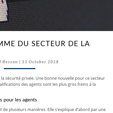
LA
MME DU SECTEUR DE LA
MONTÉE
EN
GAMME
l Besson
|
DU
11 October 2018
SECTEUR
DE
LA
 sécurité privée. Une bonne nouvelle pour ce secteur
SÉCURITÉ
lifications des agents sont les plus gros freins à la
PRIVÉE
s pour les agents
 de plusieurs manières. Elle s’explique d’abord par une